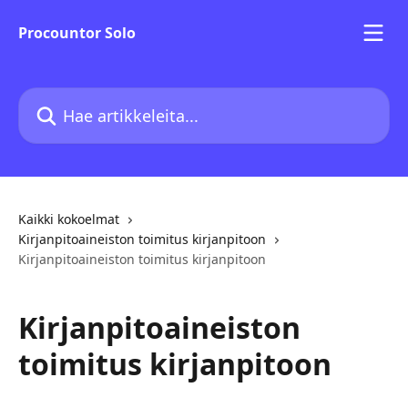
Siirry pääsisältöön
Procountor Solo
Hae artikkeleita...
Kaikki kokoelmat
Kirjanpitoaineiston toimitus kirjanpitoon
Kirjanpitoaineiston toimitus kirjanpitoon
Kirjanpitoaineiston
toimitus kirjanpitoon