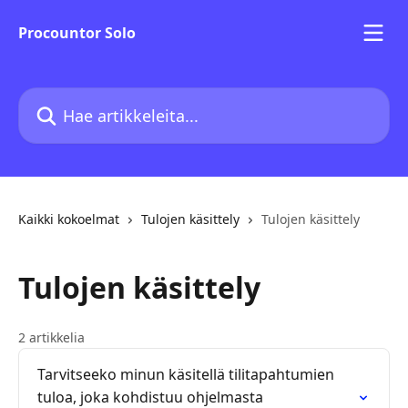
Siirry pääsisältöön
Procountor Solo
Hae artikkeleita...
Kaikki kokoelmat
Tulojen käsittely
Tulojen käsittely
Tulojen käsittely
2 artikkelia
Tarvitseeko minun käsitellä tilitapahtumien
tuloa, joka kohdistuu ohjelmasta