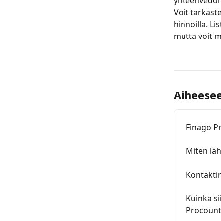
yhteenvedon 
Voit tarkaste
hinnoilla. Li
mutta voit m
Aiheeseen
Finago P
Miten lä
Kontaktir
Kuinka si
Procount