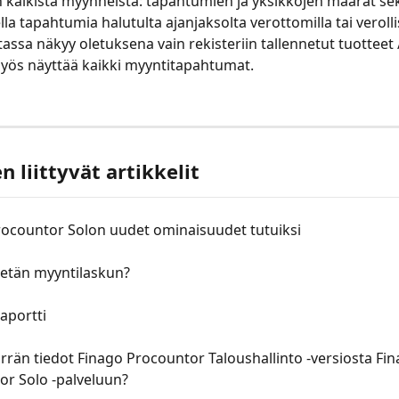
kaikista myynneistä: tapahtumien ja yksikköjen määrät sek
lla tapahtumia halutulta ajanjaksolta verottomilla tai verollis
stassa näkyy oletuksena vain rekisteriin tallennetut tuotteet /
yös näyttää kaikki myyntitapahtumat.
 liittyvät artikkelit
rocountor Solon uudet ominaisuudet tutuiksi
hetän myyntilaskun?
aportti
irrän tiedot Finago Procountor Taloushallinto -versiosta Fin
or Solo -palveluun?