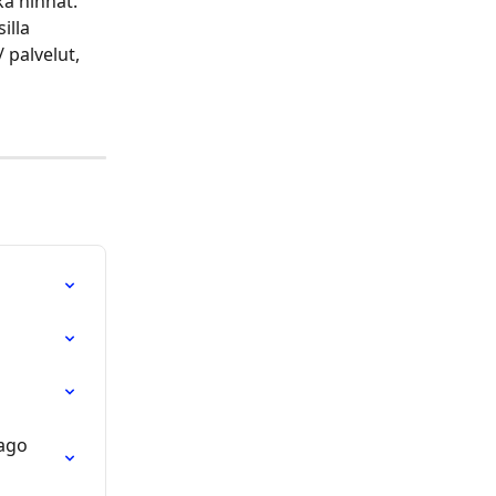
ä hinnat.
illa 
 palvelut, 
ago 