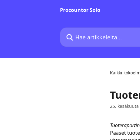
Siirry pääsisältöön
Procountor Solo
Hae artikkeleita...
Kaikki kokoel
Tuote
25. kesäkuuta
Tuoteraportin
Pääset tuote