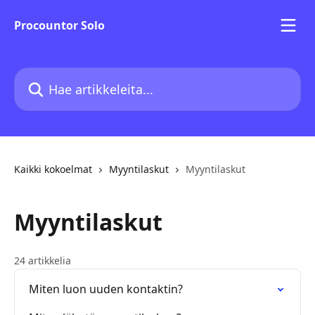
Siirry pääsisältöön
Procountor Solo
Hae artikkeleita...
Kaikki kokoelmat
Myyntilaskut
Myyntilaskut
Myyntilaskut
24 artikkelia
Miten luon uuden kontaktin?